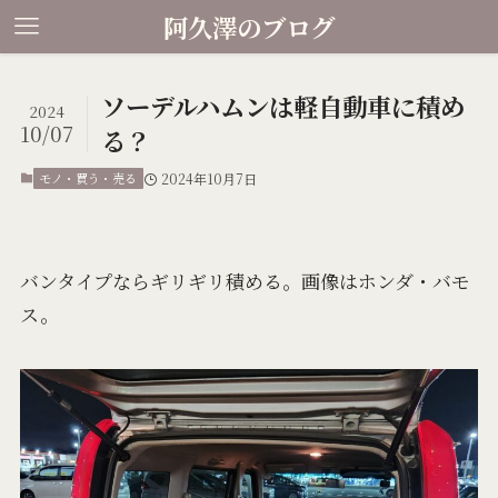
阿久澤のブログ
ソーデルハムンは軽自動車に積め
2024
10/07
る？
モノ・買う・売る
2024年10月7日
バンタイプならギリギリ積める。画像はホンダ・バモ
ス。