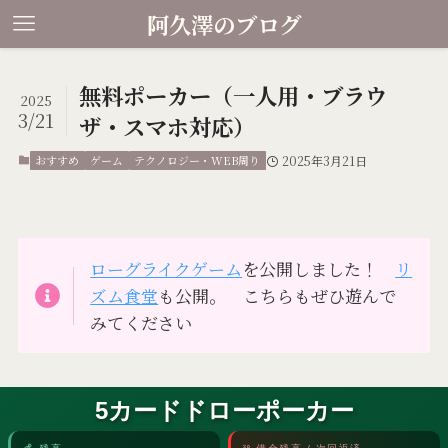
阿久澤のブログ
無料ポーカー（一人用・ブラウ
2025
3/21
ザ・スマホ対応）
おすすめ
ゲーム
テクノロジー・WEB周り
2025年3月21日
ローグライクゲーム
を公開しました！
リ
ズム食堂
も公開。 こちらもぜひ遊んで
みてください