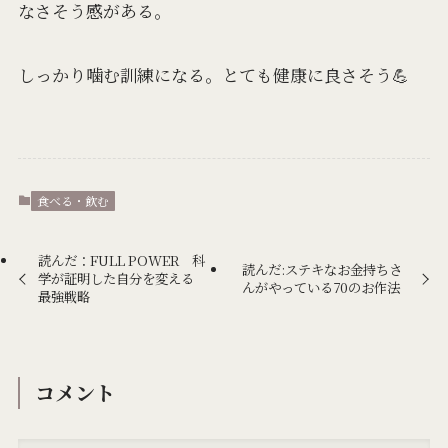
なさそう感がある。
しっかり噛む訓練になる。とても健康に良さそう💪
食べる・飲む
読んだ：FULL POWER 科
読んだ:ステキなお金持ちさ
学が証明した自分を変える
んがやっている70のお作法
最強戦略
コメント