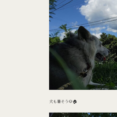
犬も暑そう🐶🏠